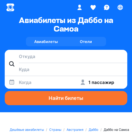
Авиабилеты из Даббо на
Самоа
Авиабилеты
Отели
Когда
1 пассажир
Найти билеты
Дешёвые авиабилеты
Страны
Австралия
Даббо
Даббо на Самоа