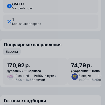
GMT+1
Часовой пояс
1
Кол-во аэропортов
Популярные направления
Европа
170,92 р.
74,79 р.
Дубровник — Варшава
Дубровник — Вена
12 сен, сб
1 ⁠ч 55 ⁠м в пути
/
8 окт, чт
1 ⁠ч 
15:00 – 16:55
прямой
14:00 – 15:25
пря
Готовые подборки