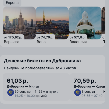
Европа
от 170,92 р.
от 74,79 р.
от 571,8 р.
от 1
Варшава
Вена
Валенсия
Па
Дешёвые билеты из Дубровника
Найденные пользователями за 48 часов
61,03 р.
70,59 р.
Дубровник — Милан
Дубровник — Катовиц
30 сен, ср
1 ⁠ч 35 ⁠м в пути
/
8 сен, вт
1 ⁠ч
14:25 – 16:00
прямой
05:55 – 07:40
пря