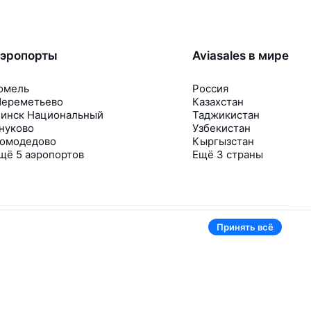
эропорты
Aviasales в мире
омель
Россия
ереметьево
Казахстан
инск Национальный
Таджикистан
нуково
Узбекистан
омодедово
Кыргызстан
щё 5 аэропортов
Ещё 3 страны
Принять всё
В приложении тоже удобно
Если цена на билет упадёт, сразу пришлём
уведомление