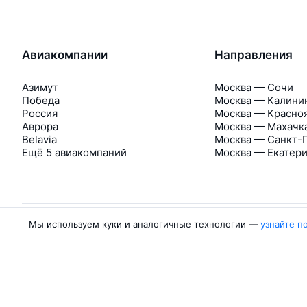
Авиакомпании
Направления
Азимут
Москва — Сочи
Победа
Москва — Калини
Россия
Москва — Красно
Аврора
Москва — Махачк
Belavia
Москва — Санкт-
Ещё 5 авиакомпаний
Москва — Екатер
Мы используем куки и аналогичные технологии —
узнайте п
Об Авиасейлс
Авиасейлс
Пресс‑центр
©
2007–2026