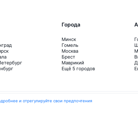
Города
А
Минск
Г
нград
Гомель
Ш
ярск
Москва
М
ала
Брест
В
Петербург
Маврикий
Д
инбург
Ещё 5 городов
Е
одробнее и отрегулируйте свои предпочтения
Travelpayouts
Партнёрская программа