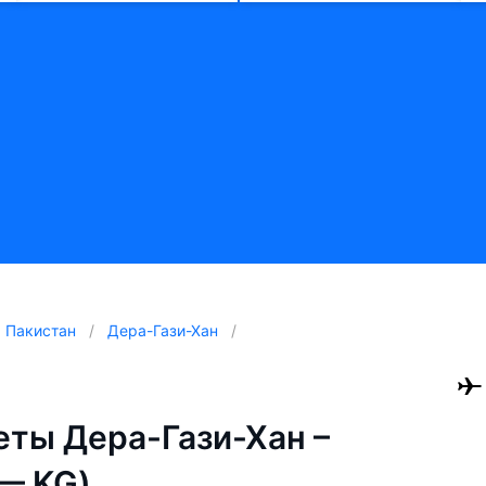
Пакистан
Дера-Гази-Хан
ты Дера-Гази-Хан –
— KG)