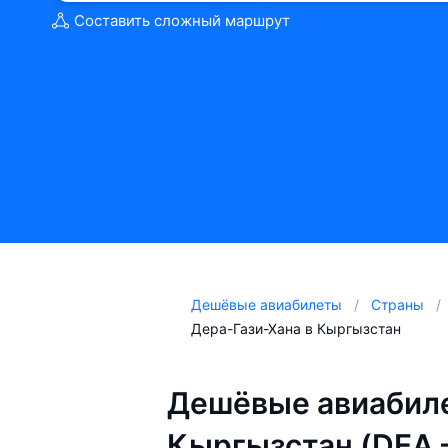
Составить сложный маршрут
Дешёвые авиабилеты
Страны
Дера-Гази-Хана в Кыргызстан
Дешёвые авиабиле
Кыргызстан (DEA 