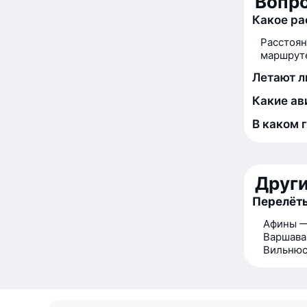
Вопро
Какое ра
Расстоян
маршруте
Летают л
Какие ав
В каком 
Друг
Перелёты
Афины 
Варшава
Вильнюс