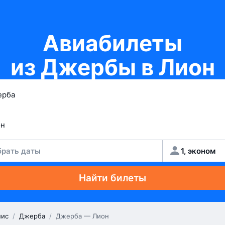
Авиабилеты
из Джербы в Лион
рать даты
1, эконом
Найти билеты
нис
/
Джерба
/
Джерба — Лион