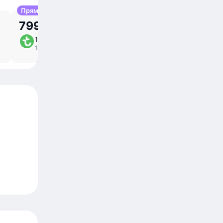
Прямой
799,93 р.
14 авг, пт
2 ⁠ч 25 ⁠м в пути
/
14:25 – 17:50
прямой