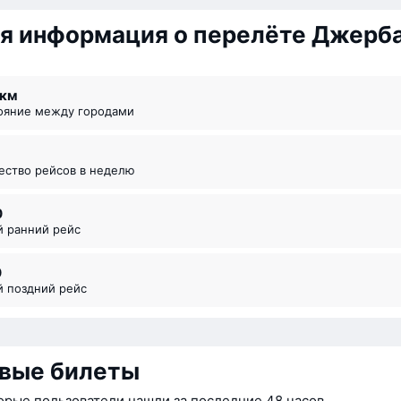
я информация о перелёте Джерб
5 км
тояние между городами
чество рейсов в неделю
0
й ранний рейс
0
й поздний рейс
вые билеты
орые пользователи нашли за последние 48 часов