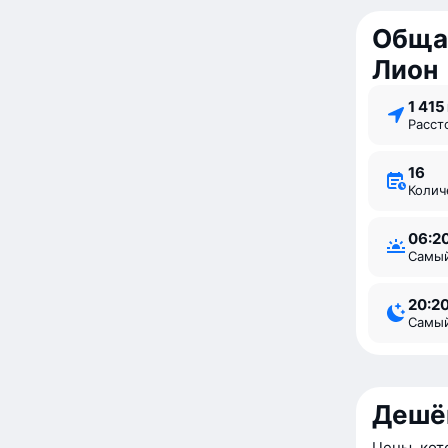
Обща
Лион
1 41
Расс
16
Коли
06:2
Самы
20:2
Самы
Дешё
Цены, кот