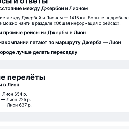
сы и ответы
сстояние между Джербой и Лионом
ие между Джербой и Лионом — 1415 км. Больше подробнос
 можно найти в разделе «Общая информация о рейсах».
и прямые рейсы из Джербы в Лион
иакомпании летают по маршруту Джерба — Лион
городе лучше делать пересадку
ие перелёты
 в Лион
— Лион
654 р.
 — Лион
225 р.
 — Лион
637 р.