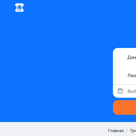
Выб
Главная
/
Ту