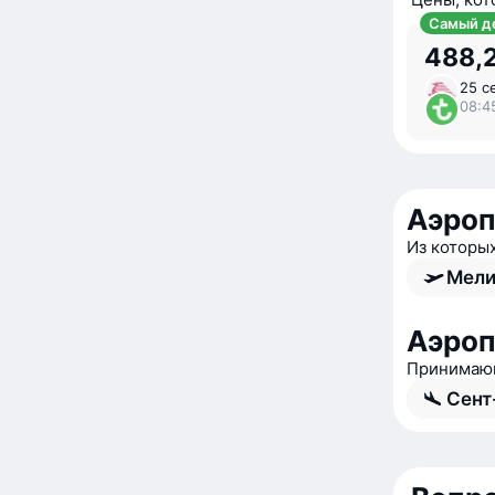
Самый д
488,2
25 с
08:4
Аэро
Из которы
Мели
Аэроп
Принимаю
Сент