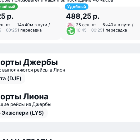
ешёвый
Удобный
5 р.
488,25 р.
ен, пт
14 ⁠ч 40 ⁠м в пути /
25 сен, пт
6 ⁠ч 40 ⁠м в пути /
5 – 00:25
1 пересадка
16:45 – 00:25
1 пересадка
порты Джербы
х выполняются рейсы в Лион
та (DJE)
орты Лиона
щие рейсы из Джербы
-Экзюпери (LYS)