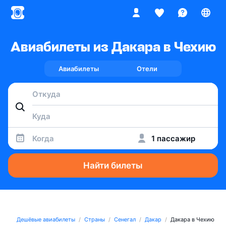
Авиабилеты из Дакара в Чехию
Авиабилеты
Отели
Когда
1 пассажир
Найти билеты
Дешёвые авиабилеты
Страны
Сенегал
Дакар
Дакара в Чехию