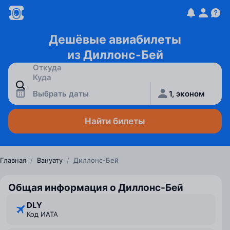
Дешёвые авиабилеты
из Диллонс-Бей
Выбрать даты
1, эконом
Найти билеты
Главная
/
Вануату
/
Диллонс-Бей
Общая информация о Диллонс-Бей
DLY
Код ИАТА