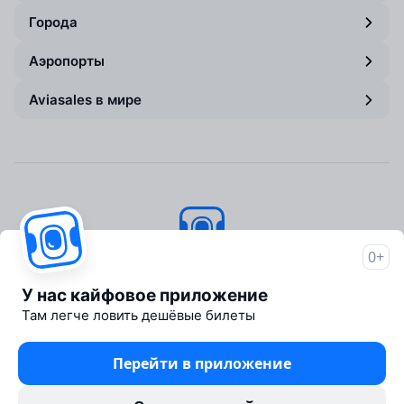
Города
Аэропорты
Aviasales в мире
0+
Авиасейлс
© 2007–2026
У нас кайфовое приложение
Об Авиасейлс
Там легче ловить дешёвые билеты
Пресс‑центр
Travelpayouts
Перейти в приложение
Партнёрская программа
Юридические документы