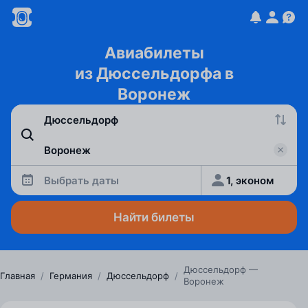
Авиабилеты
из Дюссельдорфа в
Воронеж
Выбрать даты
1, эконом
Найти билеты
Дюссельдорф —
Главная
/
Германия
/
Дюссельдорф
/
Воронеж