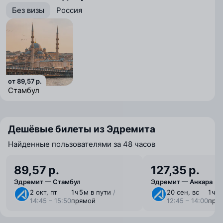
Без визы
Россия
от 89,57 р.
Стамбул
Дешёвые билеты из Эдремита
Найденные пользователями за 48 часов
89,57 р.
127,35 р.
Эдремит — Стамбул
Эдремит — Анкара
2 окт, пт
1 ⁠ч 5 ⁠м в пути
/
20 сен, вс
1 ⁠ч 
14:45 – 15:50
прямой
12:45 – 14:00
пря