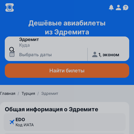
Дешёвые авиабилеты
из Эдремита
Выбрать даты
1, эконом
Найти билеты
Главная
/
Турция
/
Эдремит
Общая информация о Эдремите
EDO
Код ИАТА