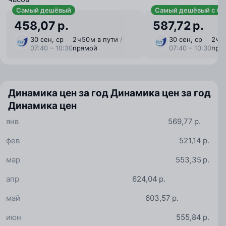
Самый дешёвый
Самый дешёвый с ба
458,07 р.
587,72 р.
30 сен, ср
2 ⁠ч 50 ⁠м в пути
/
30 сен, ср
2 ⁠ч 
07:40 – 10:30
прямой
07:40 – 10:30
пря
Динамика цен за год
Динамика цен за год
Динамика цен
янв
569,77 р.
фев
521,14 р.
мар
553,35 р.
апр
624,04 р.
май
603,57 р.
июн
555,84 р.