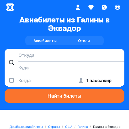
Авиабилеты из Галины в
Эквадор
Авиабилеты
Отели
Когда
1 пассажир
Найти билеты
Дешёвые авиабилеты
Страны
США
Галина
Галины в Эквадор