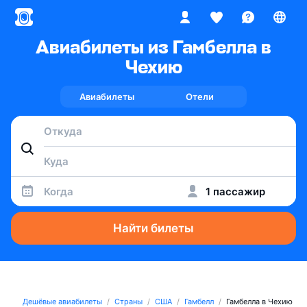
Авиабилеты из Гамбелла в
Чехию
Авиабилеты
Отели
Когда
1 пассажир
Найти билеты
Дешёвые авиабилеты
Страны
США
Гамбелл
Гамбелла в Чехию