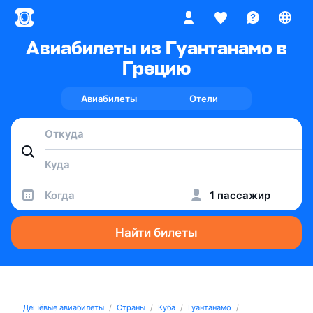
Авиабилеты из Гуантанамо в
Грецию
Авиабилеты
Отели
Когда
1 пассажир
Найти билеты
Дешёвые авиабилеты
Страны
Куба
Гуантанамо