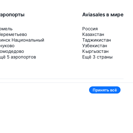
эропорты
Aviasales в мире
омель
Россия
ереметьево
Казахстан
инск Национальный
Таджикистан
нуково
Узбекистан
омодедово
Кыргызстан
щё 5 аэропортов
Ещё 3 страны
Принять всё
В приложении тоже удобно
Если цена на билет упадёт, сразу пришлём
уведомление