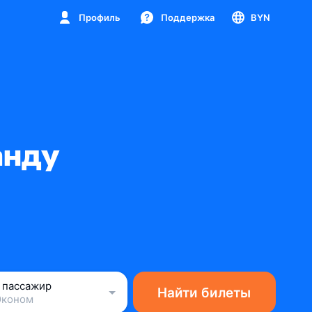
Профиль
Поддержка
BYN
анду
1 пассажир
Найти билеты
Эконом