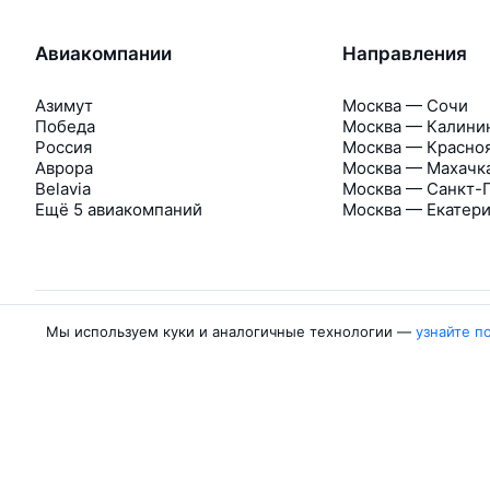
Авиакомпании
Направления
Азимут
Москва — Сочи
Победа
Москва — Калини
Россия
Москва — Красно
Аврора
Москва — Махачк
Belavia
Москва — Санкт-
Ещё 5 авиакомпаний
Москва — Екатер
Мы используем куки и аналогичные технологии —
узнайте п
Об Авиасейлс
Авиасейлс
Пресс‑центр
©
2007–2026