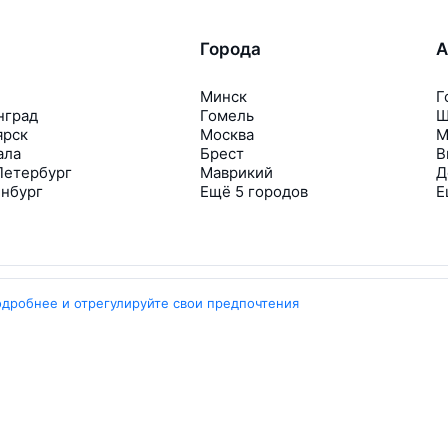
Города
А
Минск
Г
нград
Гомель
Ш
ярск
Москва
М
ала
Брест
В
Петербург
Маврикий
Д
инбург
Ещё 5 городов
Е
одробнее и отрегулируйте свои предпочтения
Travelpayouts
Партнёрская программа