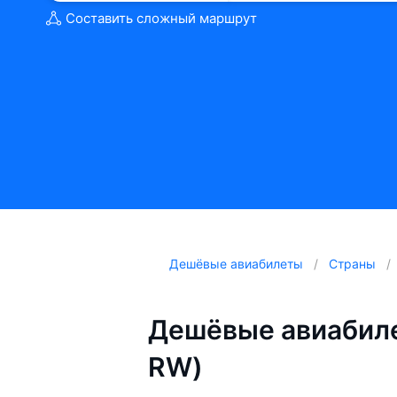
Составить сложный маршрут
Дешёвые авиабилеты
Страны
Дешёвые авиабиле
RW)