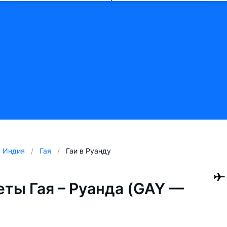
Индия
Гая
Гаи в Руанду
ты Гая – Руанда (GAY —