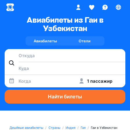
Авиабилеты из Гаи в
Узбекистан
Авиабилеты
Отели
Когда
1 пассажир
Найти билеты
Дешёвые авиабилеты
Страны
Индия
Гая
Гаи в Узбекистан