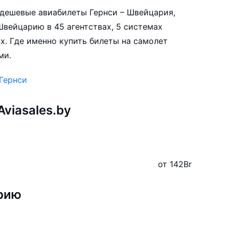
е дешевые авиабилеты Гернси – Швейцария,
Швейцарию в 45 агентствах, 5 системах
х. Где именно купить билеты на самолет
ми.
Гернси
viasales.by
от 142
Br
рию