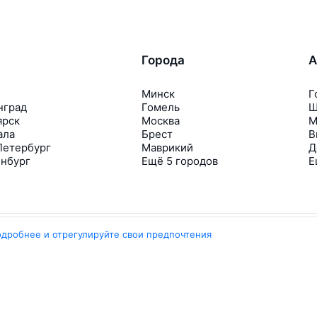
Города
А
Минск
Г
нград
Гомель
Ш
ярск
Москва
М
ала
Брест
В
Петербург
Маврикий
Д
инбург
Ещё 5 городов
Е
одробнее и отрегулируйте свои предпочтения
Travelpayouts
Партнёрская программа