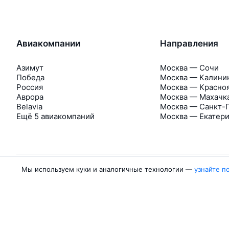
Авиакомпании
Направления
Азимут
Москва — Сочи
Победа
Москва — Калини
Россия
Москва — Красно
Аврора
Москва — Махачк
Belavia
Москва — Санкт-
Ещё 5 авиакомпаний
Москва — Екатер
Мы используем куки и аналогичные технологии —
узнайте п
Об Авиасейлс
Авиасейлс
Пресс‑центр
©
2007–2026