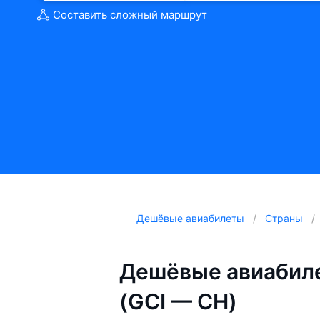
Составить сложный маршрут
Дешёвые авиабилеты
Страны
Дешёвые авиабиле
(GCI — CH)