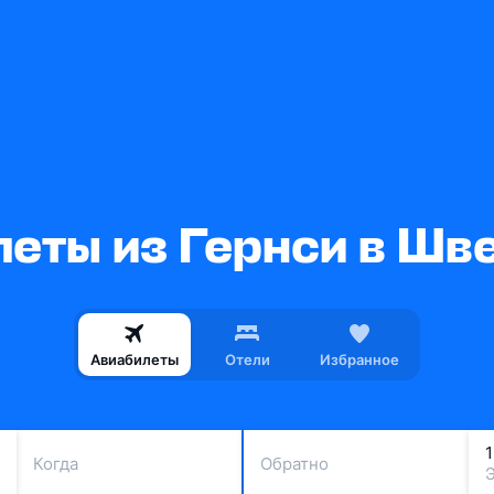
леты из Гернси в Шв
Авиабилеты
Отели
Избранное
Когда
Обратно