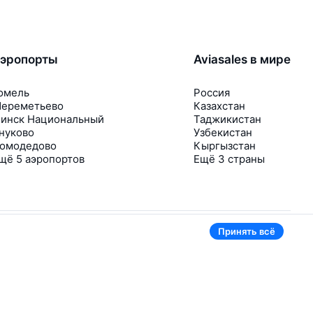
эропорты
Aviasales в мире
омель
Россия
ереметьево
Казахстан
инск Национальный
Таджикистан
нуково
Узбекистан
омодедово
Кыргызстан
щё 5 аэропортов
Ещё 3 страны
Принять всё
В приложении тоже удобно
Если цена на билет упадёт, сразу пришлём
уведомление