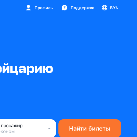
Профиль
Поддержка
BYN
ейцарию
1 пассажир
Найти билеты
Эконом