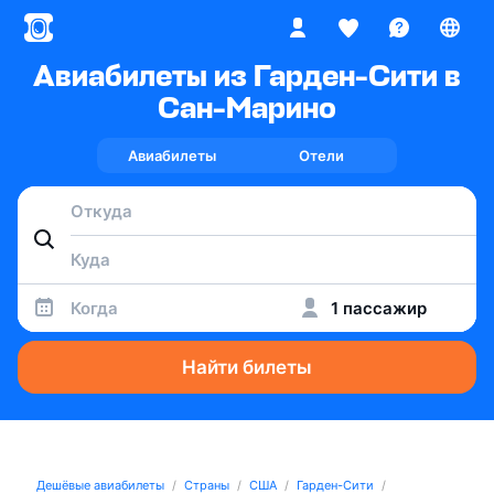
Авиабилеты из Гарден-Сити в
Сан-Марино
Авиабилеты
Отели
Когда
1 пассажир
Найти билеты
Дешёвые авиабилеты
Страны
США
Гарден-Сити