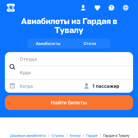
Авиабилеты из Гардая в
Тувалу
Авиабилеты
Отели
Когда
1 пассажир
Найти билеты
Дешёвые авиабилеты
Страны
Алжир
Гардая
Гардая в Тувалу