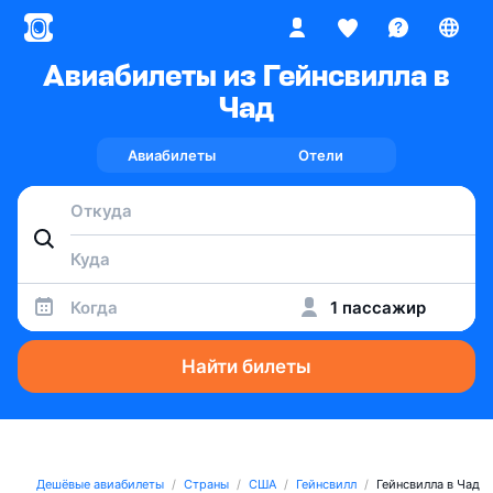
Авиабилеты из Гейнсвилла в
Чад
Авиабилеты
Отели
Когда
1 пассажир
Найти билеты
Дешёвые авиабилеты
Страны
США
Гейнсвилл
Гейнсвилла в Чад