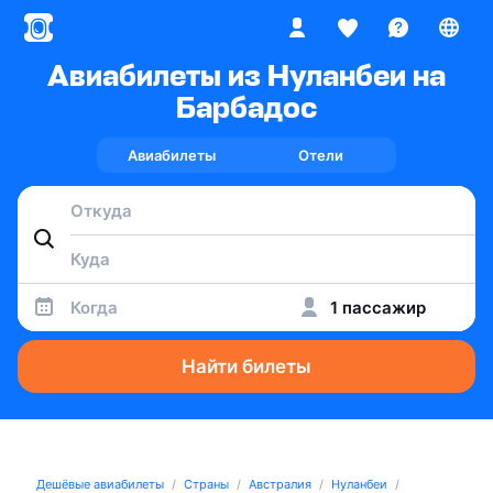
Авиабилеты из Нуланбеи на
Барбадос
Авиабилеты
Отели
Когда
1 пассажир
Найти билеты
Дешёвые авиабилеты
Страны
Австралия
Нуланбеи