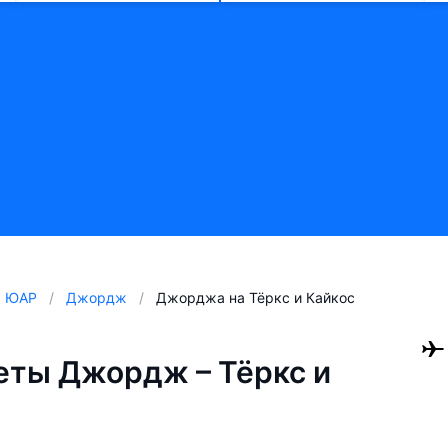
ЮАР
Джордж
Джорджа на Тёркс и Кайкос
ты Джордж – Тёркс и
)