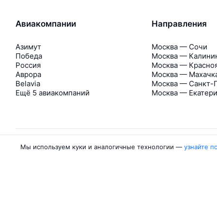
Авиакомпании
Направления
Азимут
Москва — Сочи
Победа
Москва — Калини
Россия
Москва — Красно
Аврора
Москва — Махачк
Belavia
Москва — Санкт-
Ещё 5 авиакомпаний
Москва — Екатер
Мы используем куки и аналогичные технологии —
узнайте п
Об Авиасейлс
Авиасейлс
Пресс‑центр
©
2007–2026