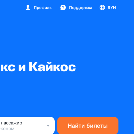
Профиль
Поддержка
BYN
кс и Кайкос
1 пассажир
Найти билеты
Эконом