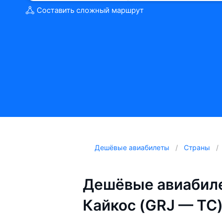
Составить сложный маршрут
Дешёвые авиабилеты
Страны
Дешёвые авиабиле
Кайкос (GRJ — TC