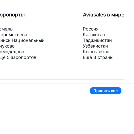
эропорты
Aviasales в мире
омель
Россия
ереметьево
Казахстан
инск Национальный
Таджикистан
нуково
Узбекистан
омодедово
Кыргызстан
щё 5 аэропортов
Ещё 3 страны
Принять всё
В приложении тоже удобно
Если цена на билет упадёт, сразу пришлём
уведомление