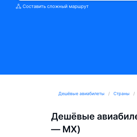
Составить сложный маршрут
Дешёвые авиабилеты
Страны
Дешёвые авиабиле
— MX)