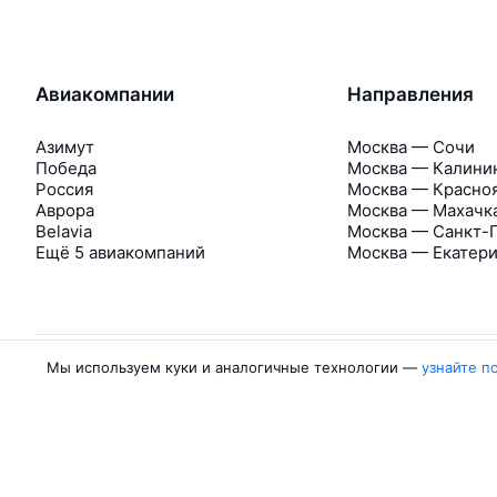
Авиакомпании
Направления
Азимут
Москва — Сочи
Победа
Москва — Калини
Россия
Москва — Красно
Аврора
Москва — Махачк
Belavia
Москва — Санкт-
Ещё 5 авиакомпаний
Москва — Екатер
Мы используем куки и аналогичные технологии —
узнайте п
Об Авиасейлс
Авиасейлс
Пресс‑центр
©
2007–2026