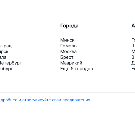
Города
А
Минск
Г
нград
Гомель
Ш
ярск
Москва
М
ала
Брест
В
Петербург
Маврикий
Д
инбург
Ещё 5 городов
Е
одробнее и отрегулируйте свои предпочтения
Travelpayouts
Партнёрская программа