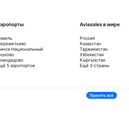
эропорты
Aviasales в мире
омель
Россия
ереметьево
Казахстан
инск Национальный
Таджикистан
нуково
Узбекистан
омодедово
Кыргызстан
щё 5 аэропортов
Ещё 3 страны
Принять всё
В приложении тоже удобно
Если цена на билет упадёт, сразу пришлём
уведомление