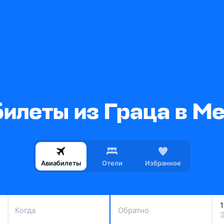
илеты из Граца в М
Авиабилеты
Отели
Избранное
Когда
Обратно