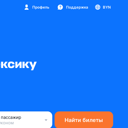
Профиль
Поддержка
BYN
ексику
1 пассажир
Найти билеты
Эконом