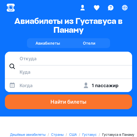
Авиабилеты из Густавуса в
Панаму
Авиабилеты
Отели
Когда
1 пассажир
Найти билеты
Дешёвые авиабилеты
Страны
США
Густавус
Густавуса в Панаму