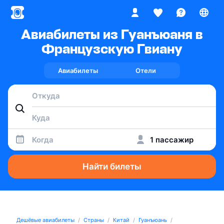
Авиабилеты из Гуанъюаня в
Французскую Гвиану
Авиабилеты
Отели
Когда
1 пассажир
Найти билеты
Дешёвые авиабилеты
Страны
Китай
Гуанъюань