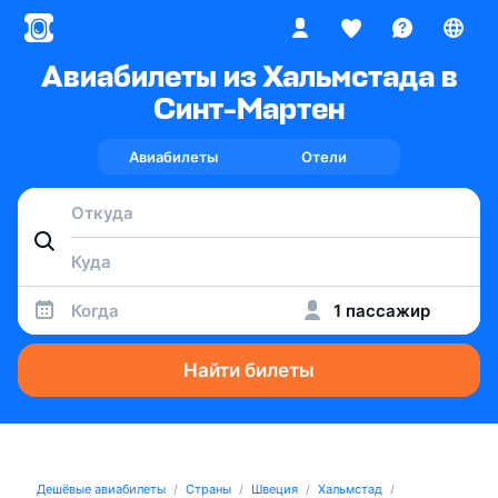
Авиабилеты из Хальмстада в
Синт-Мартен
Авиабилеты
Отели
Когда
1 пассажир
Найти билеты
Дешёвые авиабилеты
Страны
Швеция
Хальмстад