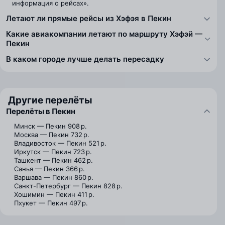
информация о рейсах».
Летают ли прямые рейсы из Хэфэя в Пекин
Какие авиакомпании летают по маршруту Хэфэй —
Пекин
В каком городе лучше делать пересадку
Другие перелёты
Перелёты в Пекин
Минск — Пекин
908 р.
Москва — Пекин
732 р.
Владивосток — Пекин
521 р.
Иркутск — Пекин
723 р.
Ташкент — Пекин
462 р.
Санья — Пекин
366 р.
Варшава — Пекин
860 р.
Санкт-Петербург — Пекин
828 р.
Хошимин — Пекин
411 р.
Пхукет — Пекин
497 р.