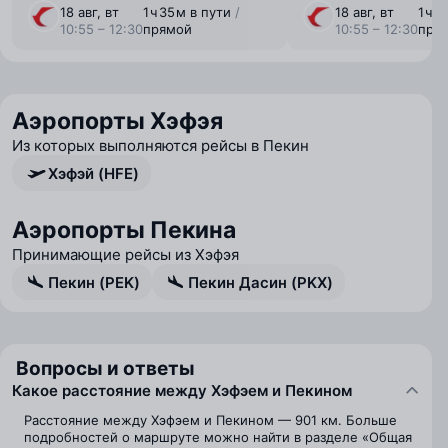
18 авг, вт
1 ⁠ч 35 ⁠м в пути
/
18 авг, вт
1 ⁠ч 
10:55 – 12:30
прямой
10:55 – 12:30
пря
Аэропорты Хэфэя
Из которых выполняются рейсы в Пекин
Хэфэй (HFE)
Аэропорты Пекина
Принимающие рейсы из Хэфэя
Пекин (PEK)
Пекин Дасин (PKX)
Вопросы и ответы
Какое расстояние между Хэфэем и Пекином
Расстояние между Хэфэем и Пекином — 901 км. Больше
подробностей о маршруте можно найти в разделе «Общая