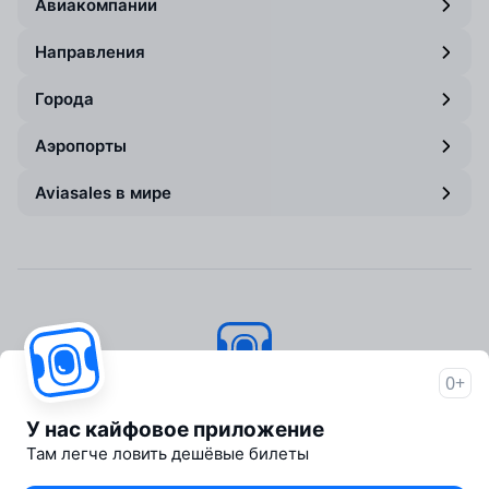
Авиакомпании
Направления
Города
Аэропорты
Aviasales в мире
0+
Авиасейлс
© 2007–2026
У нас кайфовое приложение
Об Авиасейлс
Там легче ловить дешёвые билеты
Пресс‑центр