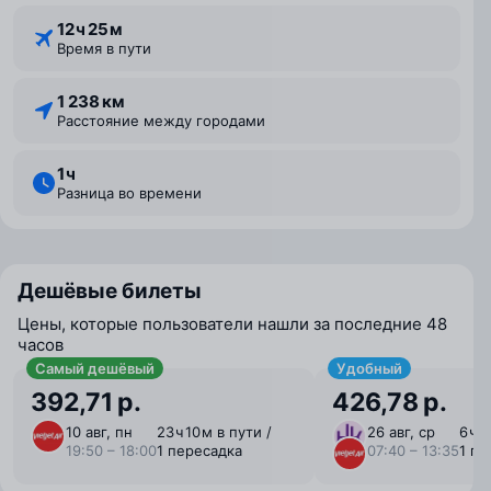
12 ⁠ч 25 ⁠м
Время в пути
1 238 км
Расстояние между городами
1 ⁠ч
Разница во времени
Дешёвые билеты
Цены, которые пользователи нашли за последние 48
часов
Самый дешёвый
Удобный
392,71 р.
426,78 р.
10 авг, пн
23 ⁠ч 10 ⁠м в пути /
26 авг, ср
6 ⁠ч 
19:50 – 18:00
1 пересадка
07:40 – 13:35
1 пе