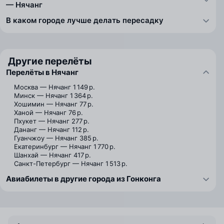
— Нячанг
В каком городе лучше делать пересадку
Другие перелёты
Перелёты в Нячанг
Москва — Нячанг
1 149 р.
Минск — Нячанг
1 364 р.
Хошимин — Нячанг
77 р.
Ханой — Нячанг
76 р.
Пхукет — Нячанг
277 р.
Дананг — Нячанг
112 р.
Гуанчжоу — Нячанг
385 р.
Екатеринбург — Нячанг
1 770 р.
Шанхай — Нячанг
417 р.
Санкт-Петербург — Нячанг
1 513 р.
Авиабилеты в другие города из Гонконга