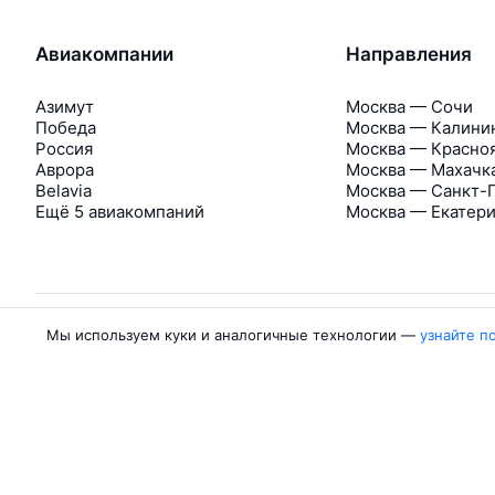
Авиакомпании
Направления
Азимут
Москва — Сочи
Победа
Москва — Калини
Россия
Москва — Красно
Аврора
Москва — Махачк
Belavia
Москва — Санкт-
Ещё 5 авиакомпаний
Москва — Екатер
Мы используем куки и аналогичные технологии —
узнайте п
Об Авиасейлс
Авиасейлс
Пресс‑центр
©
2007–2026