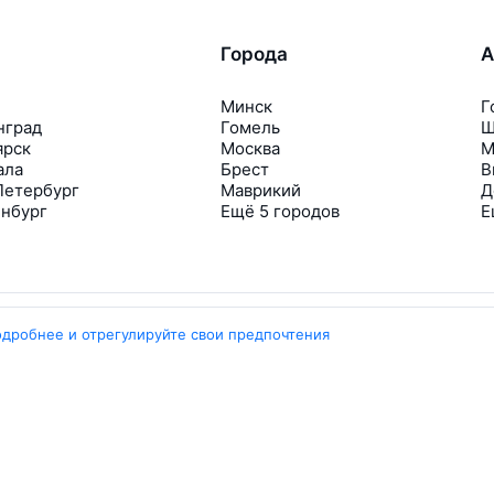
Города
А
Минск
Г
нград
Гомель
Ш
ярск
Москва
М
ала
Брест
В
Петербург
Маврикий
Д
инбург
Ещё 5 городов
Е
одробнее и отрегулируйте свои предпочтения
Travelpayouts
Партнёрская программа