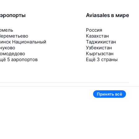
эропорты
Aviasales в мире
омель
Россия
ереметьево
Казахстан
инск Национальный
Таджикистан
нуково
Узбекистан
омодедово
Кыргызстан
щё 5 аэропортов
Ещё 3 страны
Принять всё
В приложении тоже удобно
Если цена на билет упадёт, сразу пришлём
уведомление