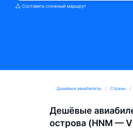
Составить сложный маршрут
Дешёвые авиабилеты
Страны
Дешёвые авиабиле
острова (HNM — V