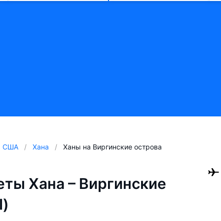
США
Хана
Ханы на Виргинские острова
ты Хана – Виргинские
I)