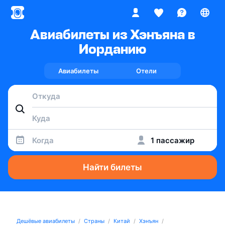
Авиабилеты из Хэнъяна в
Иорданию
Авиабилеты
Отели
Когда
1 пассажир
Найти билеты
Дешёвые авиабилеты
Страны
Китай
Хэнъян