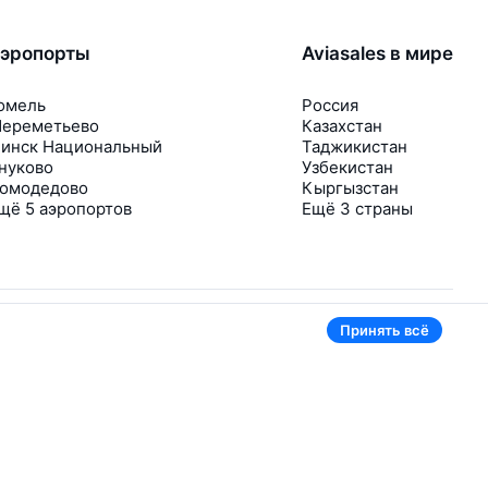
эропорты
Aviasales в мире
омель
Россия
ереметьево
Казахстан
инск Национальный
Таджикистан
нуково
Узбекистан
омодедово
Кыргызстан
щё 5 аэропортов
Ещё 3 страны
Принять всё
В приложении тоже удобно
Если цена на билет упадёт, сразу пришлём
уведомление