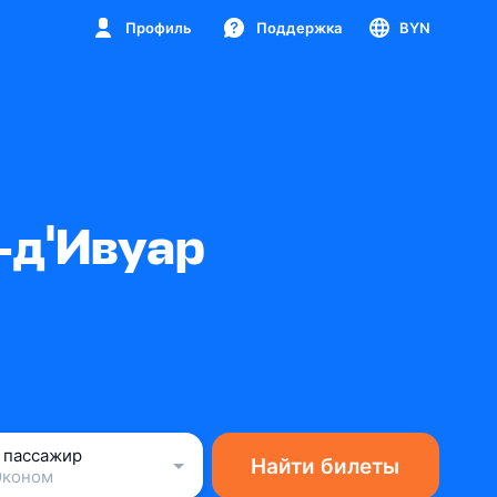
Профиль
Поддержка
BYN
-д'Ивуар
1 пассажир
Найти билеты
Эконом