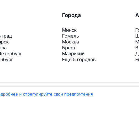
Города
А
Минск
Г
нград
Гомель
Ш
ярск
Москва
М
ала
Брест
В
Петербург
Маврикий
Д
инбург
Ещё 5 городов
Е
одробнее и отрегулируйте свои предпочтения
Travelpayouts
Партнёрская программа