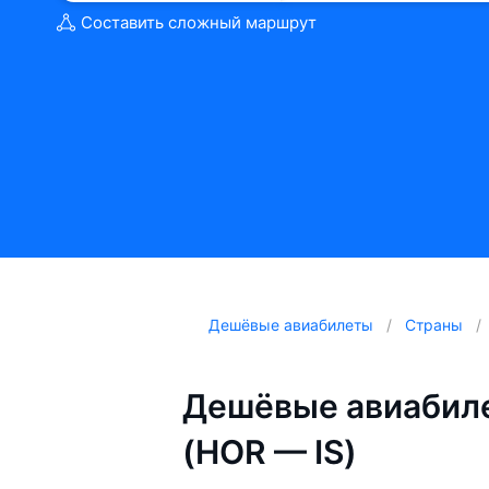
Составить сложный маршрут
Дешёвые авиабилеты
Страны
Дешёвые авиабиле
(HOR — IS)