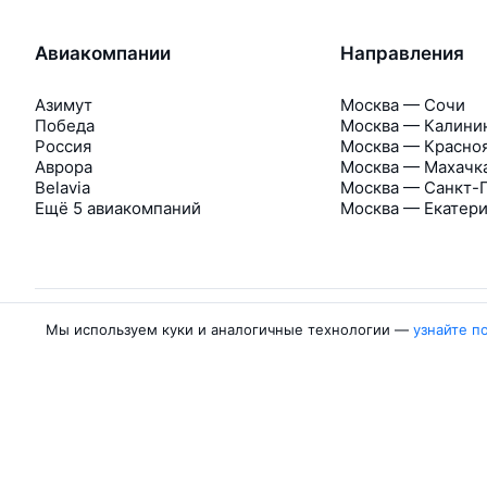
Авиакомпании
Направления
Азимут
Москва — Сочи
Победа
Москва — Калини
Россия
Москва — Красно
Аврора
Москва — Махачк
Belavia
Москва — Санкт-
Ещё 5 авиакомпаний
Москва — Екатер
Мы используем куки и аналогичные технологии —
узнайте п
Об Авиасейлс
Авиасейлс
Пресс‑центр
©
2007–2026