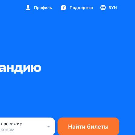
Профиль
Поддержка
BYN
ландию
1 пассажир
Найти билеты
Эконом