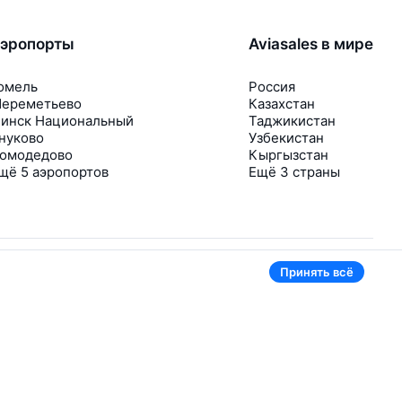
эропорты
Aviasales в мире
омель
Россия
ереметьево
Казахстан
инск Национальный
Таджикистан
нуково
Узбекистан
омодедово
Кыргызстан
щё 5 аэропортов
Ещё 3 страны
Принять всё
В приложении тоже удобно
Если цена на билет упадёт, сразу пришлём
уведомление