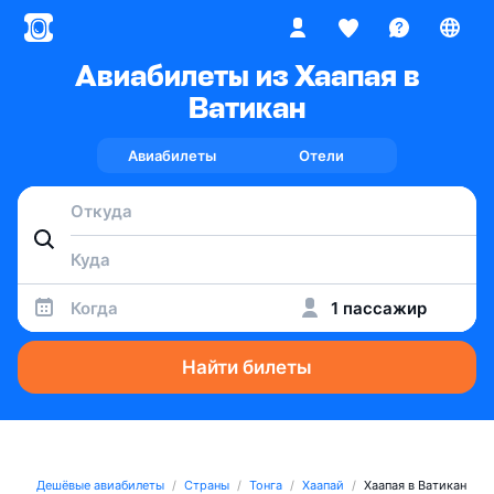
Авиабилеты из Хаапая в
Ватикан
Авиабилеты
Отели
Когда
1 пассажир
Найти билеты
Дешёвые авиабилеты
Страны
Тонга
Хаапай
Хаапая в Ватикан