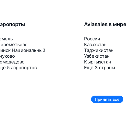
эропорты
Aviasales в мире
омель
Россия
ереметьево
Казахстан
инск Национальный
Таджикистан
нуково
Узбекистан
омодедово
Кыргызстан
щё 5 аэропортов
Ещё 3 страны
Принять всё
В приложении тоже удобно
Если цена на билет упадёт, сразу пришлём
уведомление