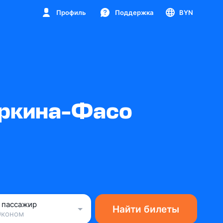
Профиль
Поддержка
BYN
уркина-Фасо
1 пассажир
Найти билеты
Эконом