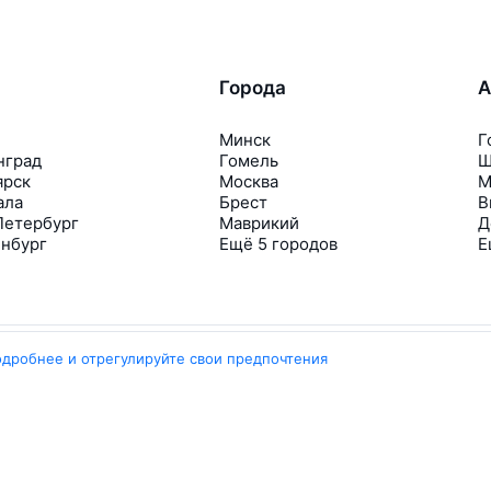
Города
А
Минск
Г
нград
Гомель
Ш
ярск
Москва
М
ала
Брест
В
Петербург
Маврикий
Д
инбург
Ещё 5 городов
Е
одробнее и отрегулируйте свои предпочтения
Travelpayouts
Партнёрская программа