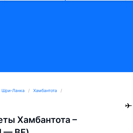
Шри-Ланка
Хамбантота
ты Хамбантота –
I — BF)