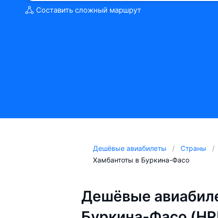
Составить сложный маршрут
Дешёвые авиабилеты
Страны
Хамбантоты в Буркина-Фасо
Дешёвые авиабиле
Буркина-Фасо (HR