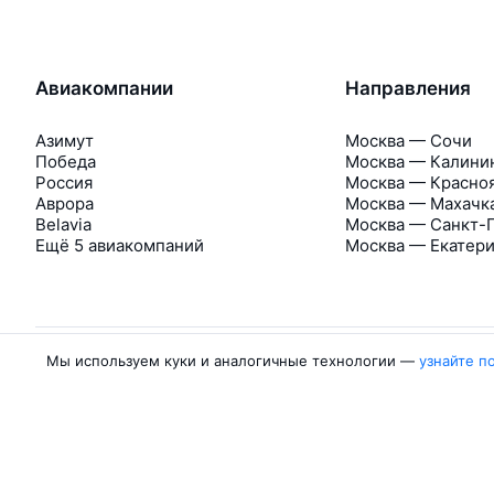
Авиакомпании
Направления
Азимут
Москва — Сочи
Победа
Москва — Калини
Россия
Москва — Красно
Аврора
Москва — Махачк
Belavia
Москва — Санкт-
Ещё 5 авиакомпаний
Москва — Екатер
Мы используем куки и аналогичные технологии —
узнайте п
Об Авиасейлс
Авиасейлс
Пресс‑центр
©
2007–2026