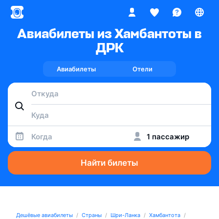
Авиабилеты из Хамбантоты в
ДРК
Авиабилеты
Отели
Когда
1 пассажир
Найти билеты
Дешёвые авиабилеты
Страны
Шри-Ланка
Хамбантота