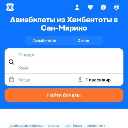
Авиабилеты из Хамбантоты в
Сан-Марино
Авиабилеты
Отели
Когда
1 пассажир
Найти билеты
Дешёвые авиабилеты
Страны
Шри-Ланка
Хамбантота