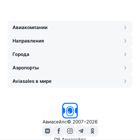
Авиакомпании
Направления
Города
Аэропорты
Aviasales в мире
Авиасейлс
©
2007–2026
Об Авиасейлс