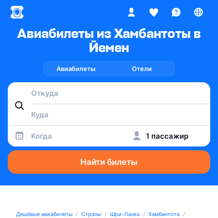
Авиабилеты из Хамбантоты в
Йемен
Авиабилеты
Отели
Когда
1 пассажир
Найти билеты
Дешёвые авиабилеты
Страны
Шри-Ланка
Хамбантота