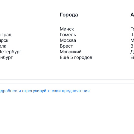
Города
А
Минск
Г
нград
Гомель
Ш
ярск
Москва
М
ала
Брест
В
Петербург
Маврикий
Д
инбург
Ещё 5 городов
Е
одробнее и отрегулируйте свои предпочтения
Travelpayouts
Партнёрская программа