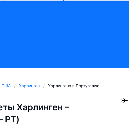
США
Харлинген
Харлингена в Португалию
ты Харлинген –
— PT)