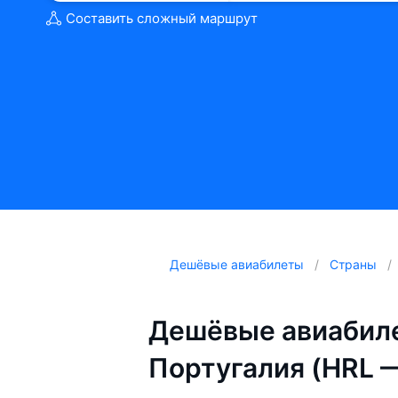
Составить сложный маршрут
Дешёвые авиабилеты
Страны
Дешёвые авиабиле
Португалия (HRL 