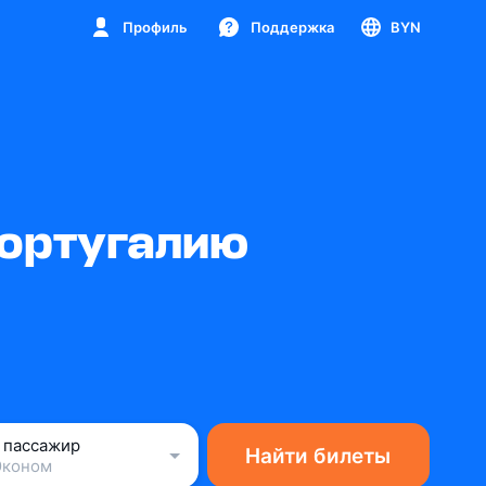
Профиль
Поддержка
BYN
Португалию
1 пассажир
Найти билеты
Эконом