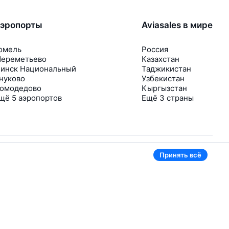
эропорты
Aviasales в мире
омель
Россия
ереметьево
Казахстан
инск Национальный
Таджикистан
нуково
Узбекистан
омодедово
Кыргызстан
щё 5 аэропортов
Ещё 3 страны
Принять всё
В приложении тоже удобно
Если цена на билет упадёт, сразу пришлём
уведомление