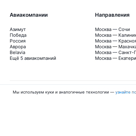
Авиакомпании
Направления
Азимут
Москва — Сочи
Победа
Москва — Калини
Россия
Москва — Красно
Аврора
Москва — Махачк
Belavia
Москва — Санкт-
Ещё 5 авиакомпаний
Москва — Екатер
Мы используем куки и аналогичные технологии —
узнайте п
Об Авиасейлс
Авиасейлс
Пресс‑центр
©
2007–2026