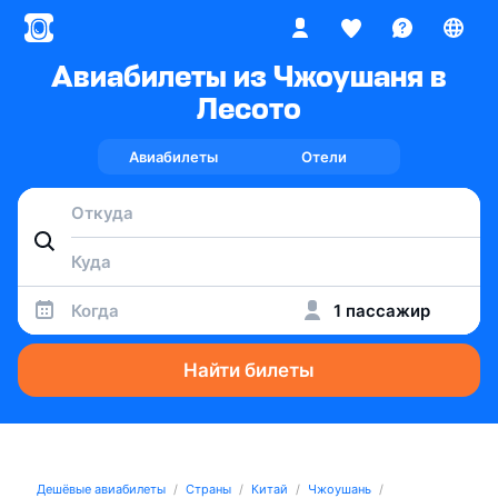
Авиабилеты из Чжоушаня в
Лесото
Авиабилеты
Отели
Когда
1 пассажир
Найти билеты
Дешёвые авиабилеты
Страны
Китай
Чжоушань