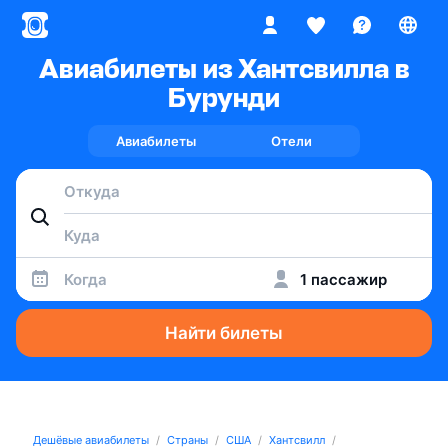
Авиабилеты из Хантсвилла в
Бурунди
Авиабилеты
Отели
Когда
1 пассажир
Найти билеты
Дешёвые авиабилеты
Страны
США
Хантсвилл