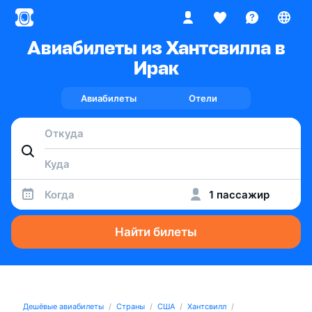
Авиабилеты из Хантсвилла в
Ирак
Авиабилеты
Отели
Когда
1 пассажир
Найти билеты
Дешёвые авиабилеты
Страны
США
Хантсвилл