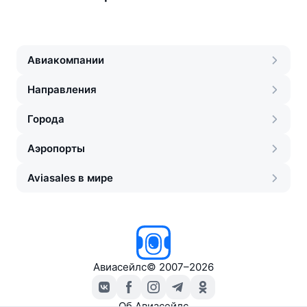
Авиакомпании
Направления
Города
Аэропорты
Aviasales в мире
Авиасейлс
©
2007–2026
Об Авиасейлс