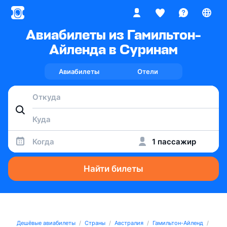
Авиабилеты из Гамильтон-
Айленда в Суринам
Авиабилеты
Отели
Когда
1 пассажир
Найти билеты
Дешёвые авиабилеты
Страны
Австралия
Гамильтон-Айленд