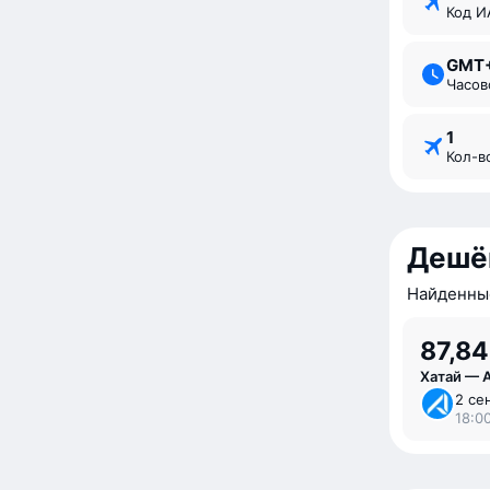
Код 
GMT
Часо
1
Кол-
Дешё
Найденные
87,84
Хатай — 
2 се
18:00