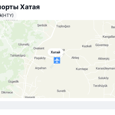
порты Хатая
й
(HTY)
Хатай