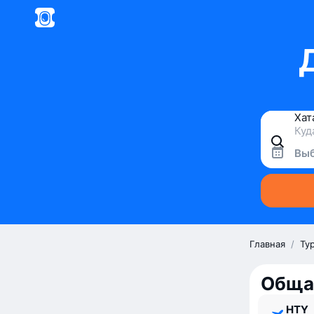
Выб
Главная
/
Ту
Обща
HTY