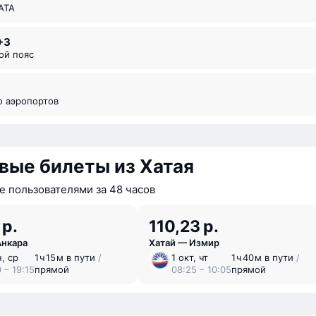
ИАТА
+3
вой пояс
во аэропортов
вые билеты из Хатая
 пользователями за 48 часов
 р.
110,23 р.
Анкара
Хатай — Измир
н, ср
1 ⁠ч 15 ⁠м в пути
/
1 окт, чт
1 ⁠ч 40 ⁠м в пути
/
 – 19:15
прямой
08:25 – 10:05
прямой