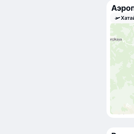
Аэро
Хата