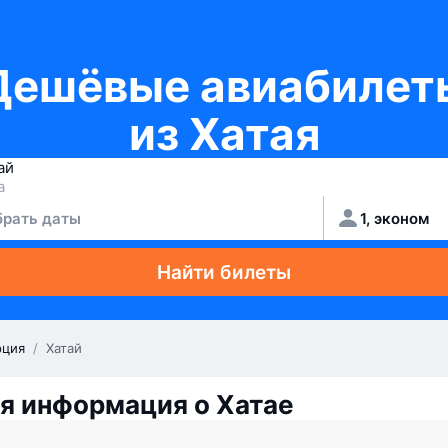
Дешёвые авиабилет
из Хатая
рать даты
1, эконом
Найти билеты
рция
/
Хатай
я информация о Хатае