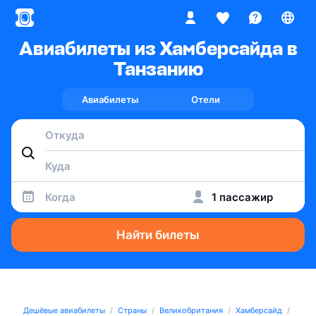
Авиабилеты из Хамберсайда в
Танзанию
Авиабилеты
Отели
Когда
1 пассажир
Найти билеты
Дешёвые авиабилеты
Страны
Великобритания
Хамберсайд