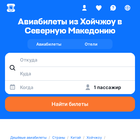
Авиабилеты из Хойчжоу в
Северную Македонию
Авиабилеты
Отели
Когда
1 пассажир
Найти билеты
Дешёвые авиабилеты
Страны
Китай
Хойчжоу