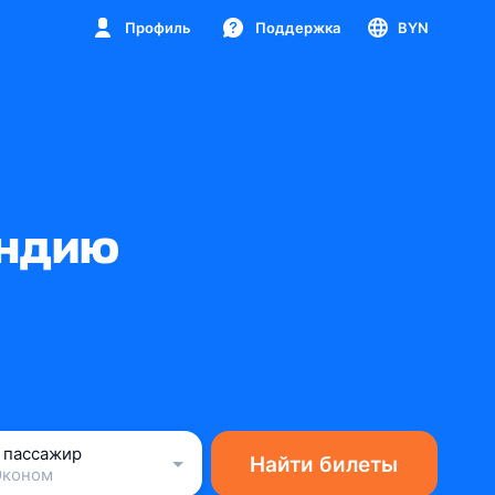
Профиль
Поддержка
BYN
Индию
1 пассажир
Найти билеты
Эконом