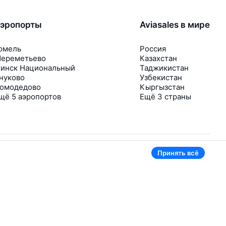
эропорты
Aviasales в мире
омель
Россия
ереметьево
Казахстан
инск Национальный
Таджикистан
нуково
Узбекистан
омодедово
Кыргызстан
щё 5 аэропортов
Ещё 3 страны
Принять всё
В приложении тоже удобно
Если цена на билет упадёт, сразу пришлём
уведомление