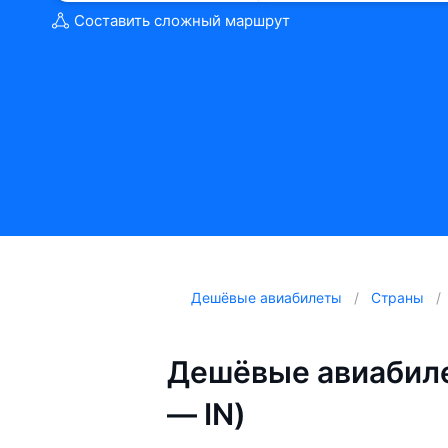
Составить сложный маршрут
Дешёвые авиабилеты
Страны
Дешёвые авиабиле
— IN)