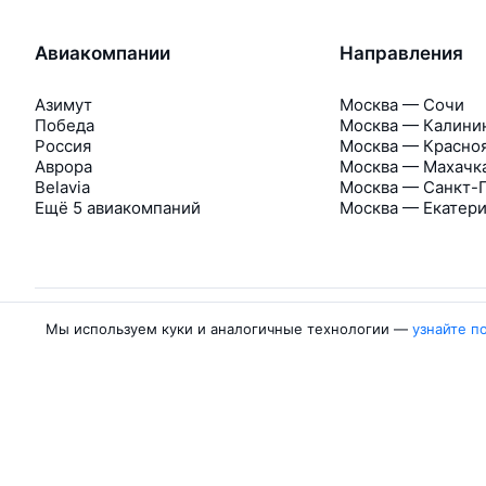
Авиакомпании
Направления
Азимут
Москва — Сочи
Победа
Москва — Калини
Россия
Москва — Красно
Аврора
Москва — Махачк
Belavia
Москва — Санкт-
Ещё 5 авиакомпаний
Москва — Екатер
Мы используем куки и аналогичные технологии —
узнайте п
Об Авиасейлс
Авиасейлс
Пресс‑центр
©
2007–2026