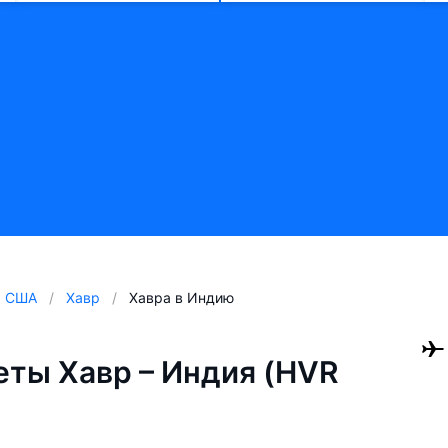
США
Хавр
Хавра в Индию
ты Хавр – Индия (HVR