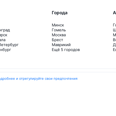
Города
А
Минск
Г
нград
Гомель
Ш
ярск
Москва
М
ала
Брест
В
Петербург
Маврикий
Д
инбург
Ещё 5 городов
Е
одробнее и отрегулируйте свои предпочтения
Travelpayouts
Партнёрская программа