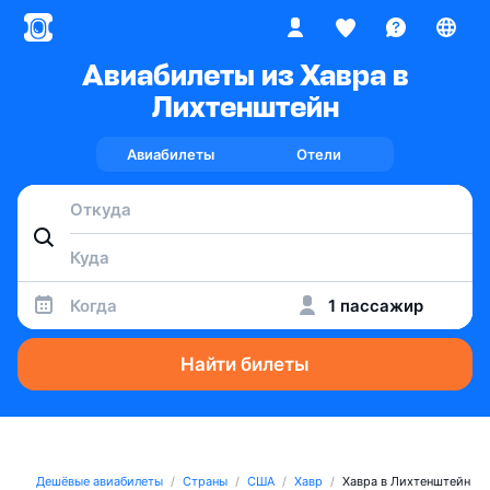
Авиабилеты из Хавра в
Лихтенштейн
Авиабилеты
Отели
Когда
1 пассажир
Найти билеты
Дешёвые авиабилеты
Страны
США
Хавр
Хавра в Лихтенштейн