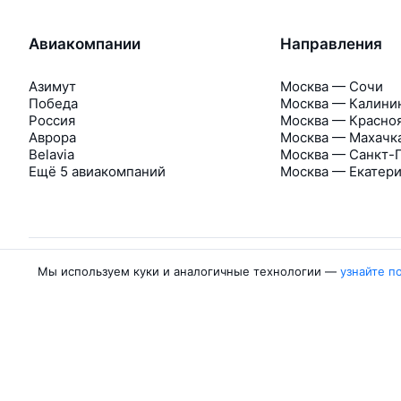
Авиакомпании
Направления
Азимут
Москва — Сочи
Победа
Москва — Калини
Россия
Москва — Красно
Аврора
Москва — Махачк
Belavia
Москва — Санкт-
Ещё 5 авиакомпаний
Москва — Екатер
Мы используем куки и аналогичные технологии —
узнайте п
Об Авиасейлс
Авиасейлс
Пресс‑центр
©
2007–2026