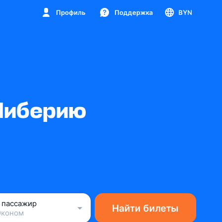
Профиль
Поддержка
BYN
Либерию
1 пассажир
Найти билеты
Эконом