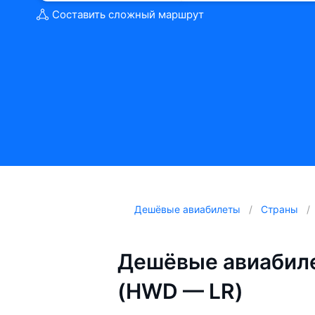
Составить сложный маршрут
Дешёвые авиабилеты
Страны
Дешёвые авиабиле
(HWD — LR)