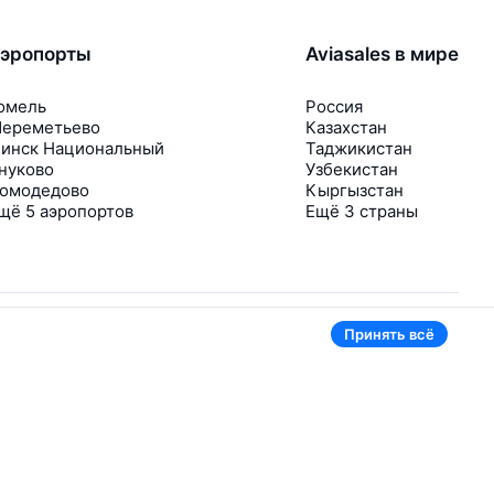
эропорты
Aviasales в мире
омель
Россия
ереметьево
Казахстан
инск Национальный
Таджикистан
нуково
Узбекистан
омодедово
Кыргызстан
щё 5 аэропортов
Ещё 3 страны
Принять всё
В приложении тоже удобно
Если цена на билет упадёт, сразу пришлём
уведомление