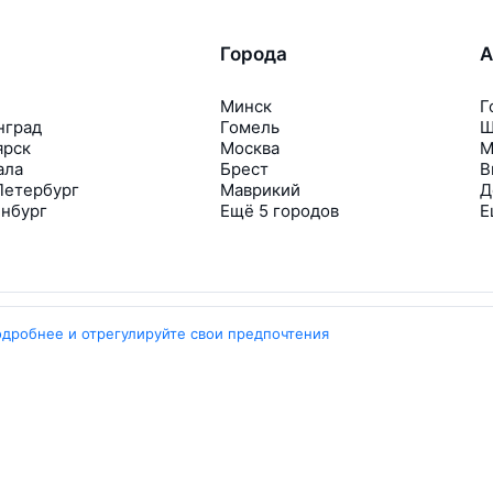
Города
А
Минск
Г
нград
Гомель
Ш
ярск
Москва
М
ала
Брест
В
Петербург
Маврикий
Д
инбург
Ещё 5 городов
Е
одробнее и отрегулируйте свои предпочтения
Travelpayouts
Партнёрская программа