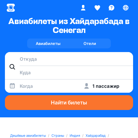
Авиабилеты из Хайдарабада в
Сенегал
Авиабилеты
Отели
Когда
1 пассажир
Найти билеты
Дешёвые авиабилеты
Страны
Индия
Хайдарабад