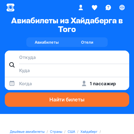
Авиабилеты из Хайдаберга в
Того
Авиабилеты
Отели
Когда
1 пассажир
Найти билеты
Дешёвые авиабилеты
Страны
США
Хайдаберг