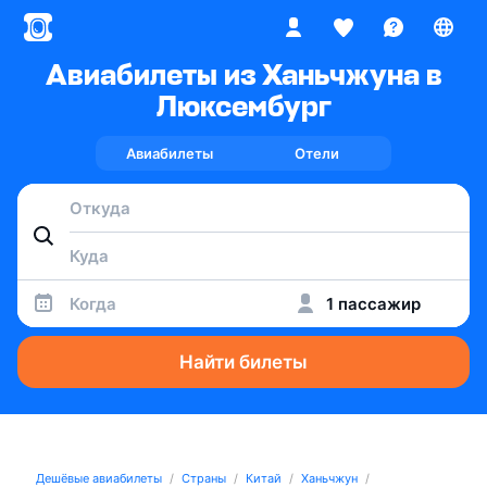
Авиабилеты из Ханьчжуна в
Люксембург
Авиабилеты
Отели
Когда
1 пассажир
Найти билеты
Дешёвые авиабилеты
Страны
Китай
Ханьчжун