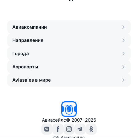
Авиакомпании
Направления
Города
Аэропорты
Aviasales в мире
Авиасейлс
©
2007–2026
Об Авиасейлс