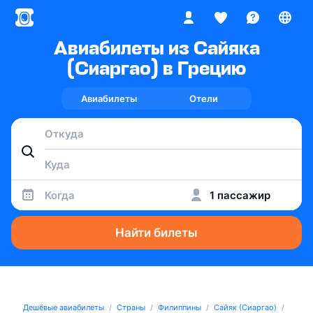
Авиабилеты из Сайяка
(Сиаргао) в Грецию
Авиабилеты
Отели
Когда
1 пассажир
Найти билеты
Дешёвые авиабилеты
Страны
Филиппины
Сайяк (Сиаргао)